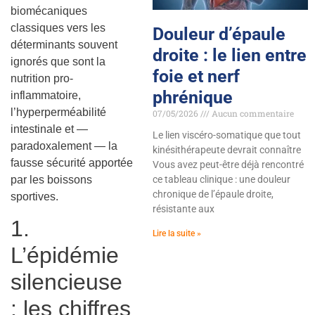
biomécaniques
classiques vers les
Douleur d’épaule
déterminants souvent
droite : le lien entre
ignorés que sont la
foie et nerf
nutrition pro-
phrénique
inflammatoire,
l’hyperperméabilité
07/05/2026
Aucun commentaire
intestinale et —
Le lien viscéro-somatique que tout
paradoxalement — la
kinésithérapeute devrait connaître
fausse sécurité apportée
Vous avez peut-être déjà rencontré
par les boissons
ce tableau clinique : une douleur
chronique de l’épaule droite,
sportives.
résistante aux
1.
Lire la suite »
L’épidémie
silencieuse
: les chiffres