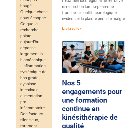
L’examen locorégional ne retrouve
bougé.
ni restriction lombo-pelvienne
Quelque chose
franche, ni conflit neurologique
nous échappe.
évident, et la plainte persiste malgré
Ce que la
Lire la suite »
recherche
pointe
aujourd’hui
dépasse
largement la
biomécanique
: inflammation
systémique de
bas grade,
Nos 5
dysbiose
intestinale,
engagements pour
alimentation
une formation
pro-
continue en
inflammatoire.
Des facteurs
kinésithérapie de
silencieux,
qualité
rarement