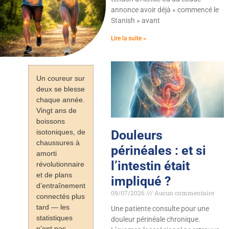
annonce avoir déjà « commencé le
Stanish » avant
Lire la suite »
Un coureur sur
deux se blesse
chaque année.
Vingt ans de
boissons
isotoniques, de
Douleurs
chaussures à
périnéales : et si
amorti
l’intestin était
révolutionnaire
et de plans
impliqué ?
d’entraînement
09/07/2026
Aucun commentaire
connectés plus
tard — les
Une patiente consulte pour une
statistiques
douleur périnéale chronique.
n’ont pas