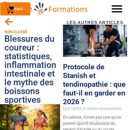
0
Contact
LES AUTRES ARTICLES
NON CLASSÉ
Blessures du
coureur :
statistiques,
inflammation
Protocole de
intestinale et
Stanish et
le mythe des
tendinopathie : que
boissons
faut-il en garder en
sportives
2026 ?
12/07/2026
Aucun commentaire
En cabinet, il n’est pas rare qu’un
patient sportif douloureux du
tendon d’Achille ou du coude