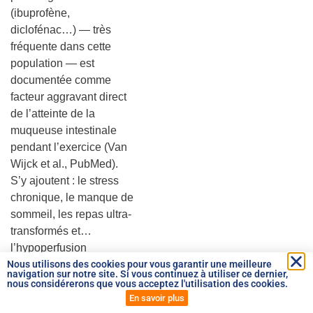
(ibuprofène,
diclofénac…) — très
fréquente dans cette
population — est
documentée comme
facteur aggravant direct
de l’atteinte de la
muqueuse intestinale
pendant l’exercice (Van
Wijck et al., PubMed).
S’y ajoutent : le stress
chronique, le manque de
sommeil, les repas ultra-
transformés et…
l’hypoperfusion
splanchnique répétée à
Nous utilisons des cookies pour vous garantir une meilleure
navigation sur notre site. Si vous continuez à utiliser ce dernier,
l’entraînement.
nous considérerons que vous acceptez l'utilisation des cookies.
En savoir plus
5. Le grand