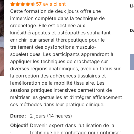
57
avis client
L
Cette formation de deux jours offre une
Noté
57
4.5
sur 5
immersion complète dans la technique de
basé sur
crochetage. Elle est destinée aux
notations
client
D
kinésithérapeutes et ostéopathes souhaitant
enrichir leur arsenal thérapeutique pour le
traitement des dysfonctions musculo-
squelettiques. Les participants apprendront à
appliquer les techniques de crochetage sur
diverses régions anatomiques, avec un focus sur
la correction des adhérences tissulaires et
l’amélioration de la mobilité tissulaire. Les
sessions pratiques intensives permettront de
maîtriser les gestuelles et d’intégrer efficacement
ces méthodes dans leur pratique clinique.
Durée :
2 jours (14 heures)
Objectif
Devenir expert dans l'utilisation de la
:
technique de crochetage pour optimiser