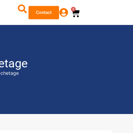
0
Contact
etage
ochetage