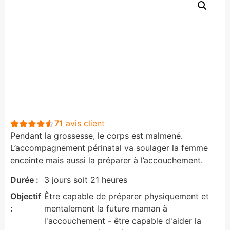
71
avis client
Pendant la grossesse, le corps est malmené.
Noté
71
4.5
sur 5
L’accompagnement périnatal va soulager la femme
basé sur
enceinte mais aussi la préparer à l’accouchement.
notations
client
Durée :
3 jours soit 21 heures
Objectif
Être capable de préparer physiquement et
:
mentalement la future maman à
l'accouchement - être capable d'aider la