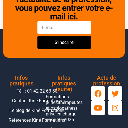
vous pouvez entrer votre e-
mail ici.
S'inscrire
Infos
Infos
Actu de
pratiques
pratiques
profession
(suite)
Tél. : 01 42 22 63 50
Formations
Contact Kiné Formations
(kinésithérapeutes
et ostéopathes)
Le blog de Kiné Formations
prise en charge
possible 2025
Références Kiné Formations