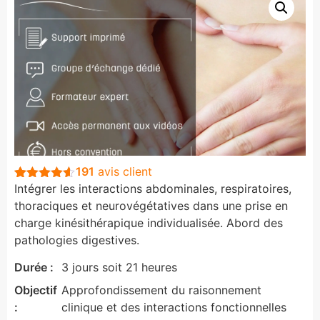
191
avis client
Intégrer les interactions abdominales, respiratoires,
Noté
191
4.5
sur 5
thoraciques et neurovégétatives dans une prise en
basé sur
charge kinésithérapique individualisée. Abord des
notations
client
pathologies digestives.
Durée :
3 jours soit 21 heures
Objectif
Approfondissement du raisonnement
:
clinique et des interactions fonctionnelles