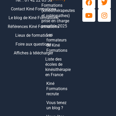
Tél. : 01 42 22 63 50
Formations
Contact Kiné Formations
(kinésithérapeutes
et ostéopathes)
Le blog de Kiné Formations
prise en charge
possible 2025
Références Kiné Formations
Les
Lieux de formations
formateurs
Foire aux questions
de Kiné
Formations
Affiches à télécharger
Liste des
écoles de
kinésithérapie
en France
Kiné
Formations
recrute
Vous tenez
un blog ?