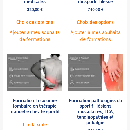
médicales
du sportif blessé
320,00
€
740,00
€
Choix des options
Choix des options
Ajouter à mes souhaits
Ajouter à mes souhaits
de formations
de formations
Formation la colonne
Formation pathologies du
lombaire en thérapie
sportif : lésions
manuelle chez le sportif
musculaires, LCA,
tendinopathies et
pubalgie
Lire la suite