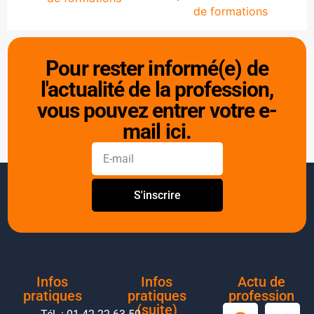
de formations
Pour rester informé(e) de
l'actualité de la profession,
vous pouvez entrer votre e-
mail ici.
S'inscrire
Infos
Infos
Actu de
pratiques
pratiques
profession
(suite)