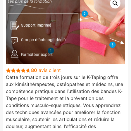
80
avis client
Cette formation de trois jours sur le K-Taping offre
Noté
80
4.5
sur 5
aux kinésithérapeutes, ostéopathes et médecins, une
basé sur
compétence pratique dans l’utilisation des bandes K-
notations
client
Tape pour le traitement et la prévention des
conditions musculo-squelettiques. Vous apprendrez
des techniques avancées pour améliorer la fonction
musculaire, soutenir les articulations et réduire la
douleur, augmentant ainsi l’efficacité des