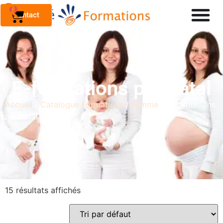
0
Contact
E-formations périnatal
Accueil
/
Catalogue Formations
/
Femme
/ E-formations
périnatal
15 résultats affichés