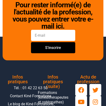
Pour rester informé(e) de
l'actualité de la profession,
vous pouvez entrer votre e-
mail ici.
S'inscrire
Infos
Infos
Actu de
pratiques
pratiques
profession
(suite)
Tél. : 01 42 22 63 50
Formations
Contact Kiné Formations
(kinésithérapeutes
et ostéopathes)
Le blog de Kiné Formations