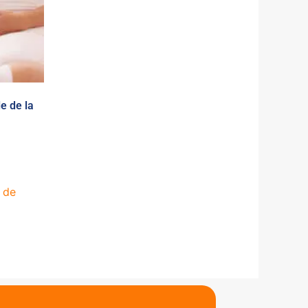
e de la
 de