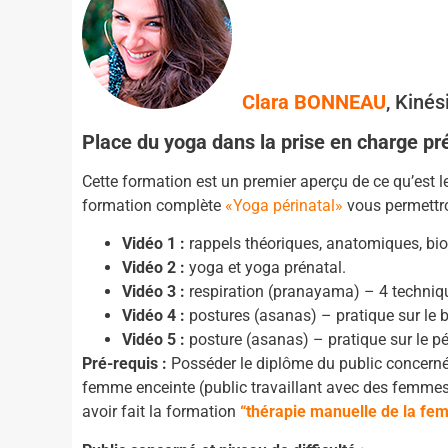
Clara BONNEAU
, Kinés
Place du yoga dans la prise en charge pr
Cette formation est un premier aperçu de ce qu’est le
formation complète
«Yoga périnatal»
vous permettron
Vidéo 1 :
rappels théoriques, anatomiques, bi
Vidéo 2 :
yoga et yoga prénatal.
Vidéo 3 :
respiration (pranayama) – 4 techniqu
Vidéo 4 :
postures (asanas) – pratique sur le b
Vidéo 5 :
posture (asanas) – pratique sur le péri
Pré-requis :
Posséder le diplôme du public concerné.
femme enceinte (public travaillant avec des femmes e
avoir fait la formation
“thérapie manuelle de la fe