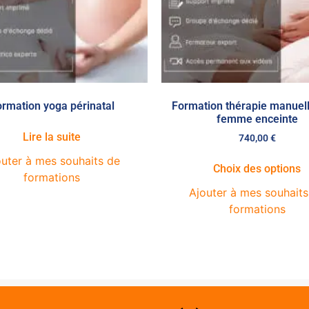
rmation yoga périnatal
Formation thérapie manuell
femme enceinte
Lire la suite
740,00
€
outer à mes souhaits de
Choix des options
formations
Ajouter à mes souhaits
formations