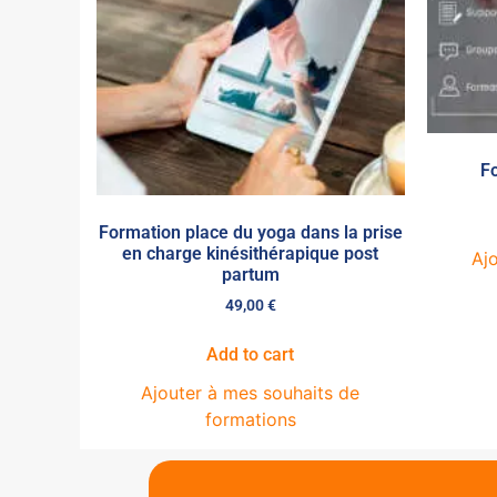
Fo
Formation place du yoga dans la prise
en charge kinésithérapique post
Aj
partum
49,00
€
Add to cart
Ajouter à mes souhaits de
formations