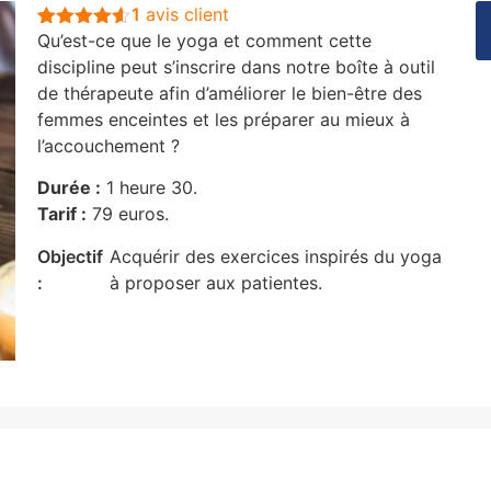
1
avis client
Qu’est-ce que le yoga et comment cette
Noté
1
4.5
sur 5
discipline peut s’inscrire dans notre boîte à outil
basé sur
de thérapeute afin d’améliorer le bien-être des
notation
client
femmes enceintes et les préparer au mieux à
l’accouchement ?
Durée :
1 heure 30.
Tarif :
79 euros.
Objectif
Acquérir des exercices inspirés du yoga
:
à proposer aux patientes.