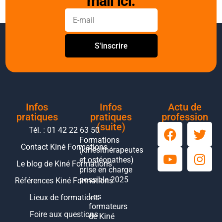
mail ici.
S'inscrire
Infos
Infos
Actu de
pratiques
pratiques
profession
(suite)
Tél. : 01 42 22 63 50
Formations
Contact Kiné Formations
(kinésithérapeutes
et ostéopathes)
Le blog de Kiné Formations
prise en charge
possible 2025
Références Kiné Formations
Les
Lieux de formations
formateurs
Foire aux questions
de Kiné