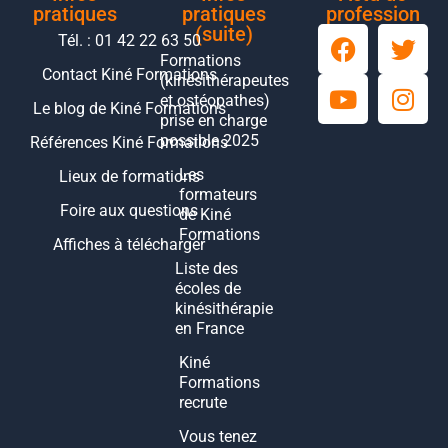
pratiques
pratiques
profession
(suite)
Tél. : 01 42 22 63 50
Formations
Contact Kiné Formations
(kinésithérapeutes
et ostéopathes)
Le blog de Kiné Formations
prise en charge
possible 2025
Références Kiné Formations
Les
Lieux de formations
formateurs
Foire aux questions
de Kiné
Formations
Affiches à télécharger
Liste des
écoles de
kinésithérapie
en France
Kiné
Formations
recrute
Vous tenez