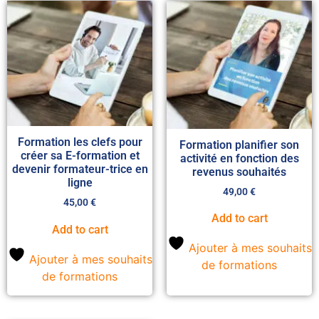
Formation les clefs pour
Formation planifier son
créer sa E-formation et
activité en fonction des
devenir formateur-trice en
revenus souhaités
ligne
49,00
€
45,00
€
Add to cart
Add to cart
Ajouter à mes souhaits
Ajouter à mes souhaits
de formations
de formations