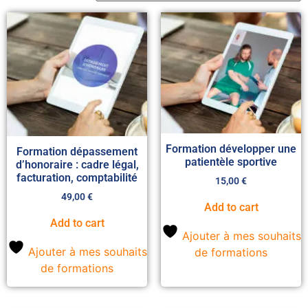
Formation développer une
Formation dépassement
patientèle sportive
d’honoraire : cadre légal,
facturation, comptabilité
15,00
€
49,00
€
Add to cart
Add to cart
Ajouter à mes souhaits
Ajouter à mes souhaits
de formations
de formations