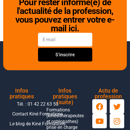
Pour rester informé(e) de
l'actualité de la profession,
vous pouvez entrer votre e-
mail ici.
S'inscrire
Infos
Infos
Actu de
pratiques
pratiques
profession
(suite)
Tél. : 01 42 22 63 50
Formations
Contact Kiné Formations
(kinésithérapeutes
et ostéopathes)
Le blog de Kiné Formations
prise en charge