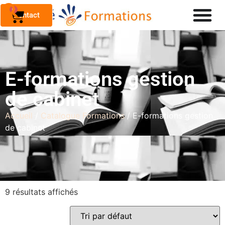
0
Contact
E-formations gestion
de cabinet
Accueil
/
Catalogue Formations
/ E-formations gestion
de cabinet
9 résultats affichés