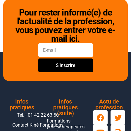
Pour rester informé(e) de
l'actualité de la profession,
vous pouvez entrer votre e-
mail ici.
S'inscrire
Infos
Infos
Actu de
pratiques
pratiques
profession
(suite)
Tél. : 01 42 22 63 50
Formations
Contact Kiné Formations
(kinésithérapeutes