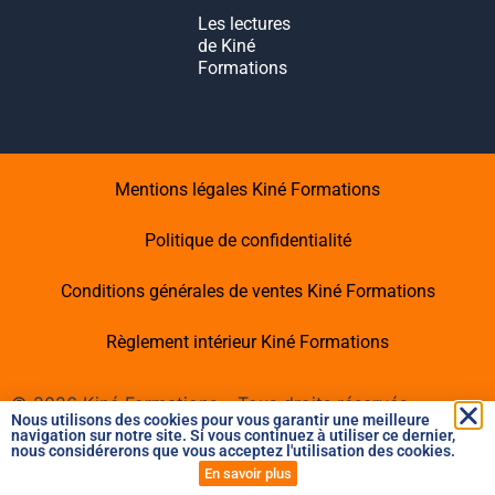
Les lectures
de Kiné
Formations
Mentions légales Kiné Formations
Politique de confidentialité
Conditions générales de ventes Kiné Formations
Règlement intérieur Kiné Formations
©
2026
Kiné Formations – Tous droits réservés -
Nous utilisons des cookies pour vous garantir une meilleure
Dernière mise à jour :
10/08/2026
navigation sur notre site. Si vous continuez à utiliser ce dernier,
nous considérerons que vous acceptez l'utilisation des cookies.
En savoir plus