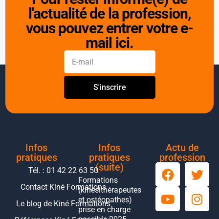
l'actualité de la profession,
vous pouvez entrer votre e-
mail ici.
S'inscrire
Infos
Infos
Actu de
pratiques
pratiques
profession
(suite)
Tél. : 01 42 22 63 50
Formations
Contact Kiné Formations
(kinésithérapeutes
et ostéopathes)
Le blog de Kiné Formations
prise en charge