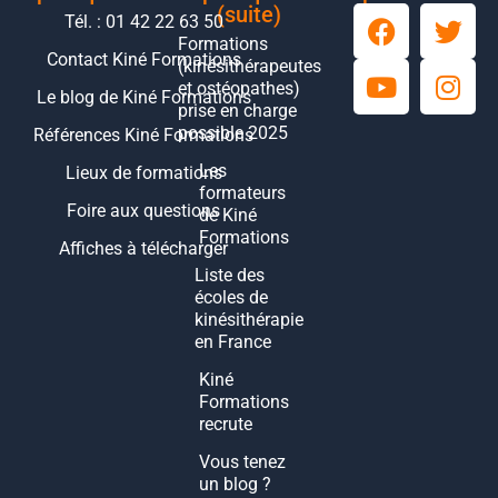
(suite)
Tél. : 01 42 22 63 50
Formations
Contact Kiné Formations
(kinésithérapeutes
et ostéopathes)
Le blog de Kiné Formations
prise en charge
possible 2025
Références Kiné Formations
Les
Lieux de formations
formateurs
Foire aux questions
de Kiné
Formations
Affiches à télécharger
Liste des
écoles de
kinésithérapie
en France
Kiné
Formations
recrute
Vous tenez
un blog ?