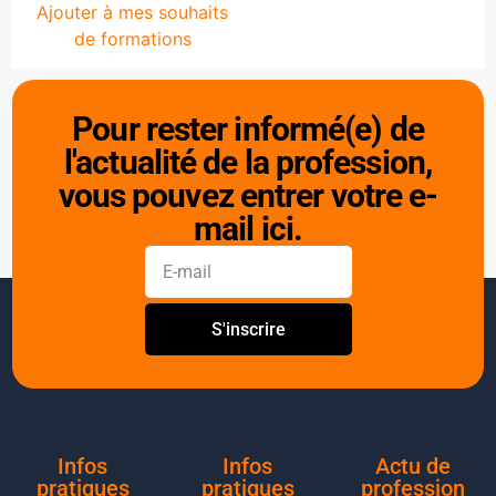
Ajouter à mes souhaits
de formations
Pour rester informé(e) de
l'actualité de la profession,
vous pouvez entrer votre e-
mail ici.
S'inscrire
Infos
Infos
Actu de
pratiques
pratiques
profession