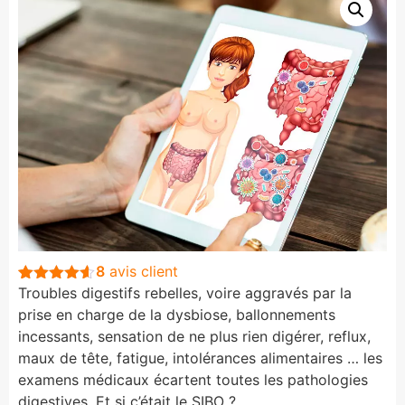
8
avis client
Troubles digestifs rebelles, voire aggravés par la
Noté
8
4.5
sur 5
prise en charge de la dysbiose, ballonnements
basé sur
incessants, sensation de ne plus rien digérer, reflux,
notations
client
maux de tête, fatigue, intolérances alimentaires … les
examens médicaux écartent toutes les pathologies
digestives. Et si c’était le SIBO ?