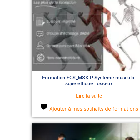
Formation FCS_MSK-P Système musculo-
squelettique : osseux
Lire la suite
Ajouter à mes souhaits de formations