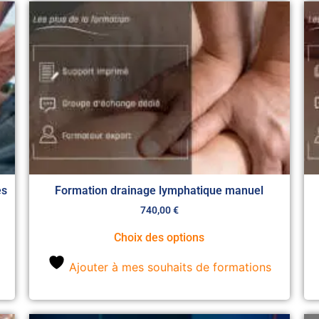
es
Formation drainage lymphatique manuel
740,00
€
Choix des options
Ajouter à mes souhaits de formations