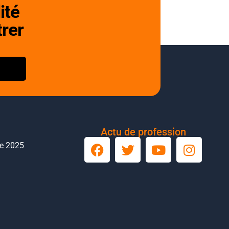
ité
trer
Actu de profession
le 2025