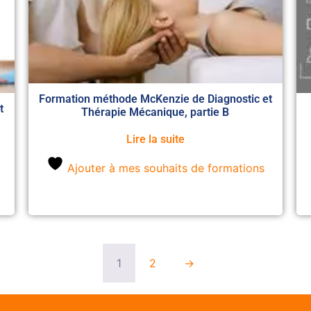
Formation méthode McKenzie de Diagnostic et
t
Thérapie Mécanique, partie B
Lire la suite
Ajouter à mes souhaits de formations
1
2
→