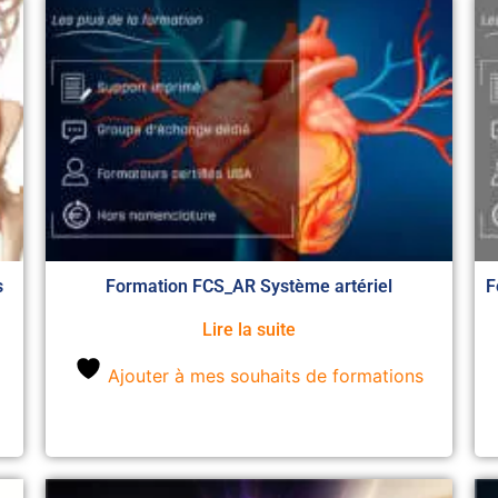
s
Formation FCS_AR Système artériel
F
Lire la suite
Ajouter à mes souhaits de formations