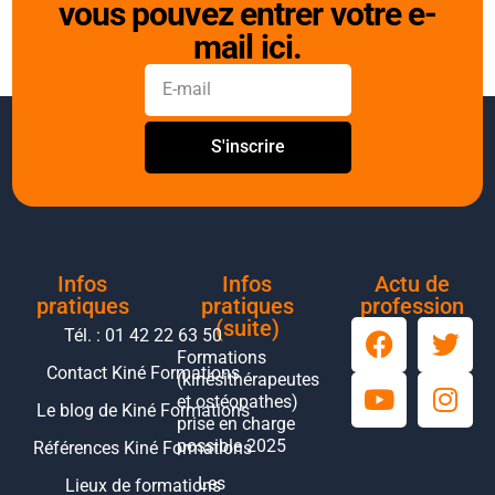
vous pouvez entrer votre e-
mail ici.
S'inscrire
Infos
Infos
Actu de
pratiques
pratiques
profession
(suite)
Tél. : 01 42 22 63 50
Formations
Contact Kiné Formations
(kinésithérapeutes
et ostéopathes)
Le blog de Kiné Formations
prise en charge
possible 2025
Références Kiné Formations
Les
Lieux de formations