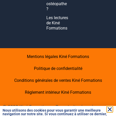
ostéopathe
?
Les lectures
de Kiné
Formations
Mentions légales Kiné Formations
Politique de confidentialité
Conditions générales de ventes Kiné Formations
Règlement intérieur Kiné Formations
©
2026
Kiné Formations – Tous droits réservés -
Nous utilisons des cookies pour vous garantir une meilleure
Dernière mise à jour :
08/08/2026
navigation sur notre site. Si vous continuez à utiliser ce dernier,