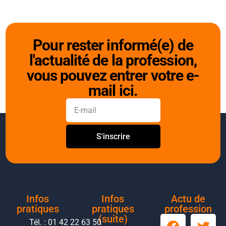
Pour rester informé(e) de
l'actualité de la profession,
vous pouvez entrer votre e-
mail ici.
S'inscrire
Infos
Infos
Actu de
pratiques
pratiques
profession
(suite)
Tél. : 01 42 22 63 50