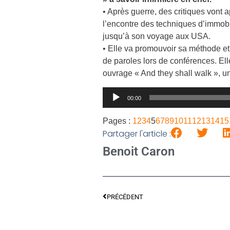
• Après guerre, des critiques vont 
l’encontre des techniques d’immobi
jusqu’à son voyage aux USA.
• Elle va promouvoir sa méthode et 
de paroles lors de conférences. Elle
ouvrage « And they shall walk », un
Lecteur
00:00
audio
Pages :
1
2
3
4
5
6
7
8
9
10
11
12
13
14
15
Partager l'article :
Benoit Caron
PRÉCÉDENT