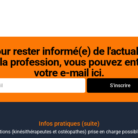
ur rester informé(e) de l'actual
la profession, vous pouvez en
votre e-mail ici.
S'inscrire
Infos pratiques (suite)
ions (kinésithérapeutes et ostéopathes) prise en charge possib