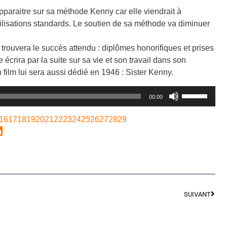
apparaitre sur sa méthode Kenny car elle viendrait à
lisations standards. Le soutien de sa méthode va diminuer
trouvera le succès attendu : diplômes honorifiques et prises
 écrira par la suite sur sa vie et son travail dans son
 film lui sera aussi dédié en 1946 : Sister Kenny.
Utilisez
00:00
les
flèches
16
17
18
19
20
21
22
23
24
25
26
27
28
29
haut/bas
pour
augmenter
ou
diminuer
le
SUIVANT
volume.