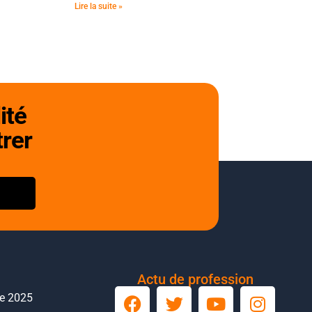
Lire la suite »
ité
trer
Actu de profession
le 2025