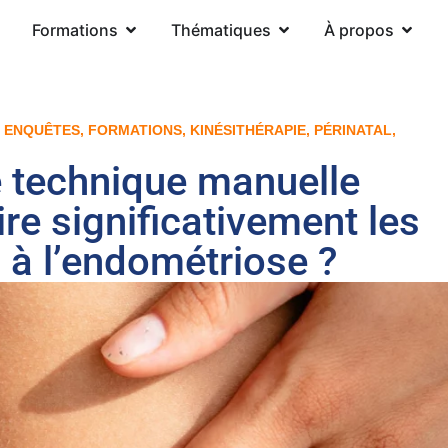
Formations
Thématiques
À propos
T ENQUÊTES
,
FORMATIONS
,
KINÉSITHÉRAPIE
,
PÉRINATAL
,
technique manuelle
ire significativement les
s à l’endométriose ?