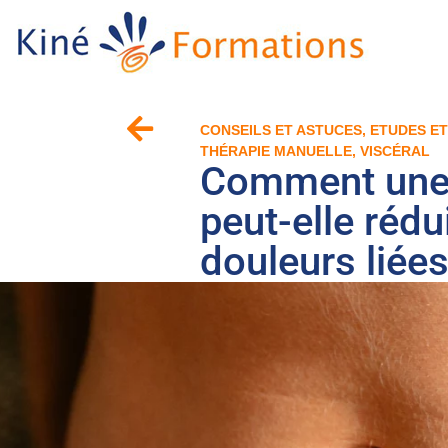
CONSEILS ET ASTUCES
,
ETUDES E
THÉRAPIE MANUELLE
,
VISCÉRAL
Comment une 
peut-elle rédu
douleurs liée