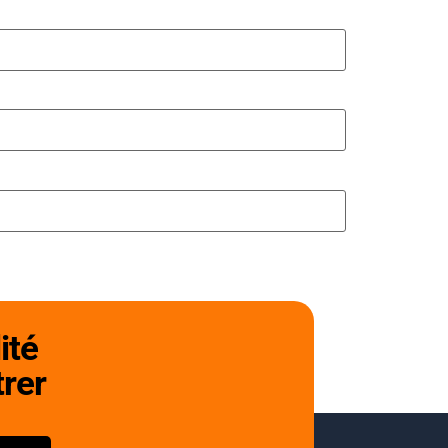
ité
trer