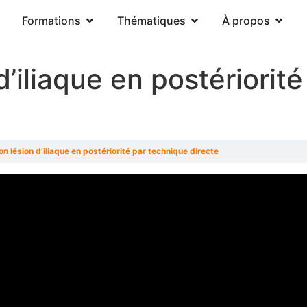
Formations
Thématiques
À propos
d’iliaque en postériorit
on lésion d’iliaque en postériorité par technique directe