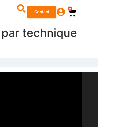
0
Contact
é par technique