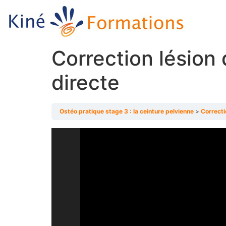
Correction lésion 
directe
Ostéo pratique stage 3 : la ceinture pelvienne
Correcti
Lecteur
vidéo