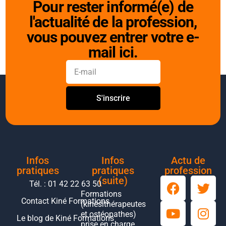
Pour rester informé(e) de
l'actualité de la profession,
vous pouvez entrer votre e-
mail ici.
S'inscrire
Infos
Infos
Actu de
pratiques
pratiques
profession
(suite)
Tél. : 01 42 22 63 50
Formations
Contact Kiné Formations
(kinésithérapeutes
et ostéopathes)
Le blog de Kiné Formations
prise en charge