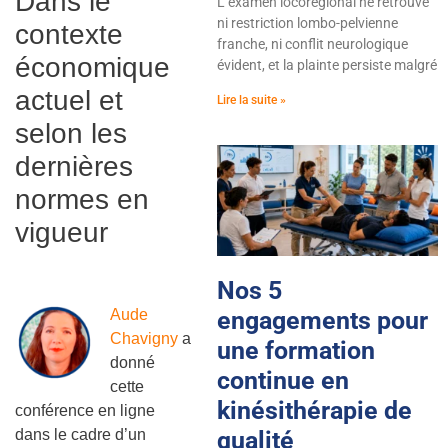
Dans le
L’examen locorégional ne retrouve
ni restriction lombo-pelvienne
contexte
franche, ni conflit neurologique
économique
évident, et la plainte persiste malgré
actuel et
Lire la suite »
selon les
dernières
normes en
vigueur
Nos 5
engagements pour
Aude
Chavigny
a
une formation
donné
continue en
cette
kinésithérapie de
conférence en ligne
qualité
dans le cadre d’un