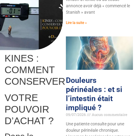
annonce avoir déjà « commencé le
Stanish » avant
Lire la suite »
KINES :
COMMENT
CONSERVER
Douleurs
périnéales : et si
VOTRE
l’intestin était
impliqué ?
POUVOIR
09/07/2026
Aucun commentaire
D’ACHAT ?
Une patiente consulte pour une
douleur périnéale chronique.