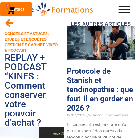
0
Contact
LES AUTRES ARTICLES
CONSEILS ET ASTUCES
,
ETUDES ET ENQUÊTES
,
GESTION DE CABINET
,
VIDÉO
& PODCAST
REPLAY +
PODCAST
Protocole de
“KINES :
Stanish et
Comment
tendinopathie : que
conserver
faut-il en garder en
votre
2026 ?
pouvoir
12/07/2026
Aucun commentaire
d’achat ?
En cabinet, il n’est pas rare qu’un
patient sportif douloureux du
tendon d’Achille ou du coude