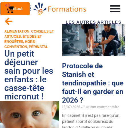
0
Contact
LES AUTRES ARTICLES
ALIMENTATION
,
CONSEILS ET
ASTUCES
,
ETUDES ET
ENQUÊTES
,
HORS
CONVENTION
,
PÉRINATAL
Un petit
déjeuner
Protocole de
sain pour les
Stanish et
enfants : le
tendinopathie : que
casse-tête
faut-il en garder en
micronut !
2026 ?
12/07/2026
Aucun commentaire
En cabinet, il n’est pas rare qu’un
patient sportif douloureux du
tendon d’Achille ou du coude