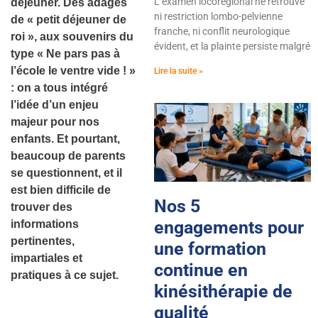
L’examen locorégional ne retrouve
déjeuner. Des adages
ni restriction lombo-pelvienne
de « petit déjeuner de
franche, ni conflit neurologique
roi », aux souvenirs du
évident, et la plainte persiste malgré
type « Ne pars pas à
l’école le ventre vide ! »
Lire la suite »
: on a tous intégré
l’idée d’un enjeu
majeur pour nos
enfants. Et pourtant,
beaucoup de parents
se questionnent, et il
est bien difficile de
Nos 5
trouver des
engagements pour
informations
pertinentes,
une formation
impartiales et
continue en
pratiques à ce sujet.
kinésithérapie de
qualité