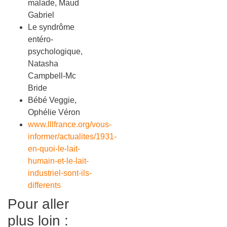
malade, Maud
Gabriel
Le syndrôme
entéro-
psychologique,
Natasha
Campbell-Mc
Bride
Bébé Veggie,
Ophélie Véron
www.lllfrance.org/vous-
informer/actualites/1931-
en-quoi-le-lait-
humain-et-le-lait-
industriel-sont-ils-
differents
Pour aller
plus loin :