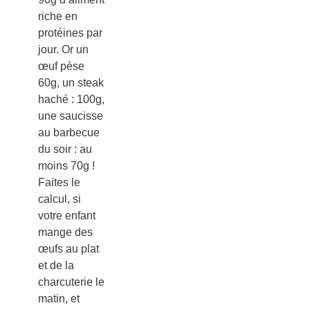
riche en
protéines par
jour. Or un
œuf pèse
60g, un steak
haché : 100g,
une saucisse
au barbecue
du soir : au
moins 70g !
Faites le
calcul, si
votre enfant
mange des
œufs au plat
et de la
charcuterie le
matin, et