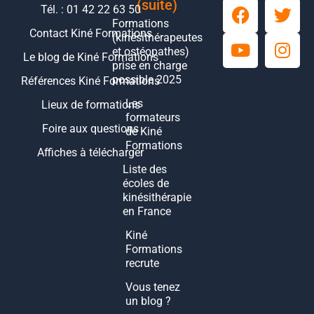
(suite)
Tél. : 01 42 22 63 50
Formations
Contact Kiné Formations
(kinésithérapeutes
et ostéopathes)
Le blog de Kiné Formations
prise en charge
possible 2025
Références Kiné Formations
Les
Lieux de formations
formateurs
Foire aux questions
de Kiné
Formations
Affiches à télécharger
Liste des
écoles de
kinésithérapie
en France
Kiné
Formations
recrute
Vous tenez
un blog ?