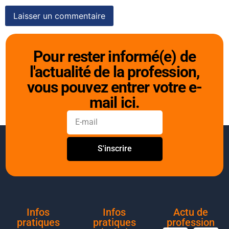
Pour rester informé(e) de
l'actualité de la profession,
vous pouvez entrer votre e-
mail ici.
S'inscrire
Infos
Infos
Actu de
pratiques
pratiques
profession