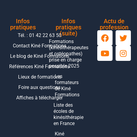
Infos
Infos
Actu de
pratiques
pratiques
profession
(suite)
Tél. : 01 42 22 63 50
Formations
Contact Kiné Formations
(kinésithérapeutes
et ostéopathes)
Le blog de Kiné Formations
prise en charge
possible 2025
Références Kiné Formations
Les
Lieux de formations
formateurs
Foire aux questions
de Kiné
Formations
Affiches à télécharger
Liste des
écoles de
kinésithérapie
en France
Kiné