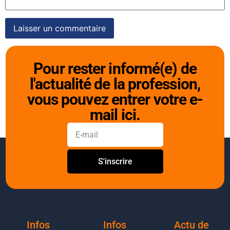
Pour rester informé(e) de
l'actualité de la profession,
vous pouvez entrer votre e-
mail ici.
S'inscrire
Infos
Infos
Actu de