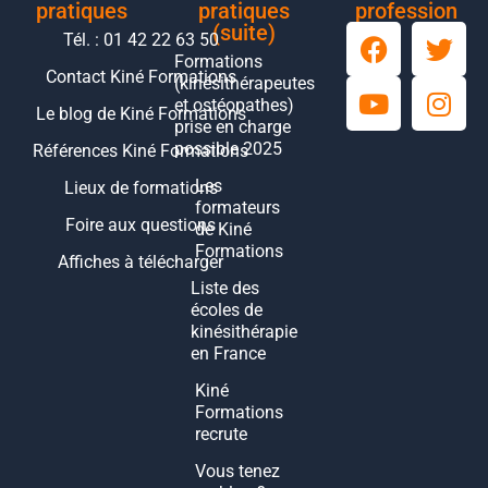
pratiques
pratiques
profession
(suite)
Tél. : 01 42 22 63 50
Formations
Contact Kiné Formations
(kinésithérapeutes
et ostéopathes)
Le blog de Kiné Formations
prise en charge
possible 2025
Références Kiné Formations
Les
Lieux de formations
formateurs
Foire aux questions
de Kiné
Formations
Affiches à télécharger
Liste des
écoles de
kinésithérapie
en France
Kiné
Formations
recrute
Vous tenez