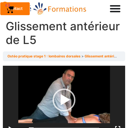
0
Contact
Glissement antérieur
de L5
Ostéo pratique stage 1 : lombaires dorsales
Glissement antérieur de L5
Lecteur
vidéo