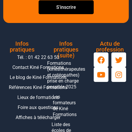
S'inscrire
Infos
Infos
Actu de
pratiques
pratiques
profession
(suite)
Tél. : 01 42 22 63 50
Formations
Contact Kiné Formations
(kinésithérapeutes
et ostéopathes)
Le blog de Kiné Formations
prise en charge
possible 2025
Références Kiné Formations
Les
Lieux de formations
formateurs
Foire aux questions
de Kiné
Formations
Affiches à télécharger
Liste des
écoles de