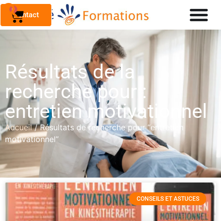
0
Contact
Résultats de la
recherche pour :
entretien motivationnel
Accueil
/ Résultats de recherche pour “entretien
motivationnel”
CONSEILS ET ASTUCES