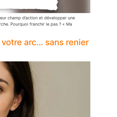
 leur champ d’action et développer une
rche. Pourquoi franchir le pas ? « Ma
à votre arc… sans renier