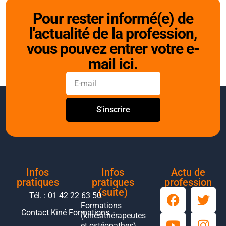
Pour rester informé(e) de
l'actualité de la profession,
vous pouvez entrer votre e-
mail ici.
S'inscrire
Infos
Infos
Actu de
pratiques
pratiques
profession
(suite)
Tél. : 01 42 22 63 50
Formations
Contact Kiné Formations
(kinésithérapeutes
et ostéopathes)