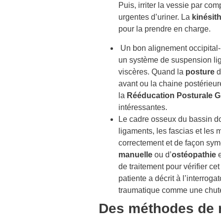
Puis, irriter la vessie par c
urgentes d’uriner. La
kinésit
pour la prendre en charge.
Un bon alignement occipital-
un système de suspension liga
viscères. Quand la
posture
d
avant ou la chaine postérieu
la
Rééducation Posturale G
intéressantes.
Le cadre osseux du bassin doi
ligaments, les fascias et les m
correctement et de façon sy
manuelle
ou d’
ostéopathie
de traitement pour vérifier ce
patiente a décrit à l’interrog
traumatique comme une chute 
Des méthodes de r