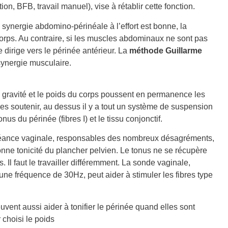
ion, BFB, travail manuel), vise à rétablir cette fonction.
a synergie abdomino-périnéale à l’effort est bonne, la
corps. Au contraire, si les muscles abdominaux ne sont pas
e dirige vers le périnée antérieur. La
méthode Guillarme
e synergie musculaire.
 gravité et le poids du corps poussent en permanence les
les soutenir, au dessus il y a tout un système de suspension
nus du périnée (fibres I) et le tissu conjonctif.
 béance vaginale, responsables des nombreux désagréments,
onne tonicité du plancher pelvien. Le tonus ne se récupère
. Il faut le travailler différemment. La sonde vaginale,
ne fréquence de 30Hz, peut aider à stimuler les fibres type
uvent aussi aider à tonifier le périnée quand elles sont
choisi le poids