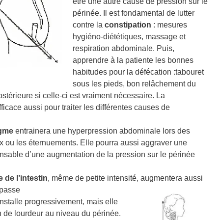
être une autre cause de pression sur le
périnée. Il est fondamental de lutter
contre la
constipation
: mesures
hygiéno-diététiques, massage et
respiration abdominale. Puis,
apprendre à la patiente les bonnes
habitudes pour la défécation :tabouret
sous les pieds, bon relâchement du
stérieure si celle-ci est vraiment nécessaire. La
fficace aussi pour traiter les différentes causes de
agme
entrainera une hyperpression abdominale lors des
ux ou les éternuements. Elle pourra aussi aggraver une
nsable d’une augmentation de la pression sur le périnée
de l’intestin
, même de petite intensité, augmentera aussi
 passe
installe progressivement, mais elle
n de lourdeur au niveau du périnée.