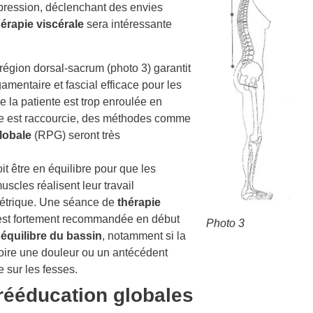
ompression, déclenchant des envies
hérapie viscérale
sera intéressante
région dorsal-sacrum (photo 3) garantit
mentaire et fascial efficace pour les
e la patiente est trop enroulée en
re est raccourcie, des méthodes comme
lobale
(RPG) seront très
t être en équilibre pour que les
uscles réalisent leur travail
métrique. Une séance de
thérapie
est fortement recommandée en début
Photo 3
t
équilibre du bassin
, notamment si la
atoire une douleur ou un antécédent
sur les fesses.
ééducation globales