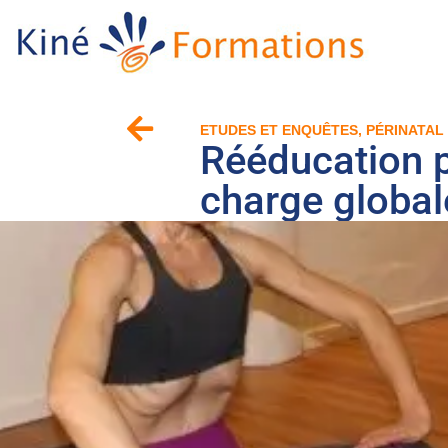
ETUDES ET ENQUÊTES
,
PÉRINATAL
Rééducation p
charge globa