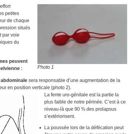
effort
es petites
rieur de chaque
pression situés
t par voie
oniques du
smes peuvent
Photo 1
pelvienne :
e abdominale
sera responsable d’une augmentation de la
eur en position verticale (photo 2).
La fente uro-génitale est la partie la
plus faible de notre périnée. C’est à ce
niveau-là que 90 % des prolapsus
s’extériorisent.
La poussée lors de la défécation peut