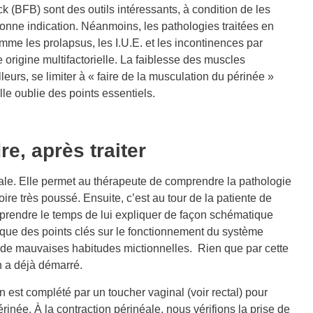
ck (BFB) sont des outils intéressants, à condition de les
 bonne indication. Néanmoins, les pathologies traitées en
me les prolapsus, les I.U.E. et les incontinences par
e origine multifactorielle. La faiblesse des muscles
leurs, se limiter à « faire de la musculation du périnée »
lle oublie des points essentiels.
e, après traiter
le. Elle permet au thérapeute de comprendre la pathologie
oire très poussé. Ensuite, c’est au tour de la patiente de
ut prendre le temps de lui expliquer de façon schématique
 que des points clés sur le fonctionnement du système
er de mauvaises habitudes mictionnelles. Rien que par cette
n a déjà démarré.
an est complété par un toucher vaginal (voir rectal) pour
érinée. À la contraction périnéale, nous vérifions la prise de