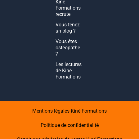
Kiné
Formations
recrute
Vous tenez
un blog ?
Vous êtes
ostéopathe
?
Les lectures
de Kiné
Formations
Mentions légales Kiné Formations
Politique de confidentialité