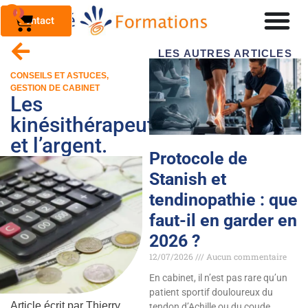
0
Contact
LES AUTRES ARTICLES
CONSEILS ET ASTUCES
,
GESTION DE CABINET
Les
kinésithérapeutes
et l’argent.
Protocole de
Stanish et
tendinopathie : que
faut-il en garder en
2026 ?
12/07/2026
Aucun commentaire
En cabinet, il n’est pas rare qu’un
patient sportif douloureux du
Article écrit par Thierry
tendon d’Achille ou du coude