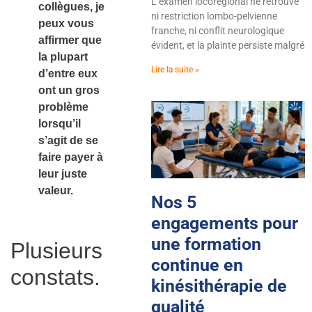
L’examen locorégional ne retrouve
collègues, je
ni restriction lombo-pelvienne
peux vous
franche, ni conflit neurologique
affirmer que
évident, et la plainte persiste malgré
la plupart
Lire la suite »
d’entre eux
ont un gros
problème
lorsqu’il
s’agit de se
faire payer à
leur juste
valeur.
Nos 5
engagements pour
une formation
Plusieurs
continue en
constats.
kinésithérapie de
qualité