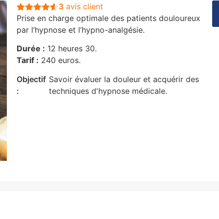
3
avis client
Prise en charge optimale des patients douloureux
Noté
3
4.5
sur 5
par l’hypnose et l’hypno-analgésie.
basé sur
notations
Durée :
12 heures 30.
client
Tarif :
240 euros.
Objectif
Savoir évaluer la douleur et acquérir des
:
techniques d'hypnose médicale.