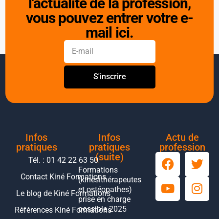
l'actualité de la profession,
vous pouvez entrer votre e-
mail ici.
S'inscrire
Infos
Infos
Actu de
pratiques
pratiques
profession
(suite)
Tél. : 01 42 22 63 50
Formations
Contact Kiné Formations
(kinésithérapeutes
et ostéopathes)
Le blog de Kiné Formations
prise en charge
possible 2025
Références Kiné Formations