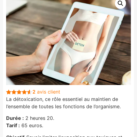
2
avis client
La détoxication, ce rôle essentiel au maintien de
Noté
2
4.5
sur 5
l’ensemble de toutes les fonctions de l’organisme.
basé sur
notations
Durée :
2 heures 20.
client
Tarif :
65 euros.