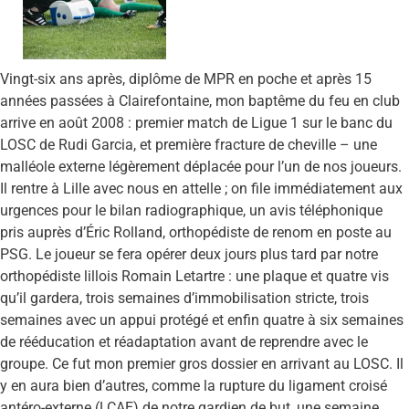
Vingt-six ans après, diplôme de MPR en poche et après 15
années passées à Clairefontaine, mon baptême du feu en club
arrive en août 2008 : premier match de Ligue 1 sur le banc du
LOSC de Rudi Garcia, et première fracture de cheville – une
malléole externe légèrement déplacée pour l’un de nos joueurs.
Il rentre à Lille avec nous en attelle ; on file immédiatement aux
urgences pour le bilan radiographique, un avis téléphonique
pris auprès d’Éric Rolland, orthopédiste de renom en poste au
PSG. Le joueur se fera opérer deux jours plus tard par notre
orthopédiste lillois Romain Letartre : une plaque et quatre vis
qu’il gardera, trois semaines d’immobilisation stricte, trois
semaines avec un appui protégé et enfin quatre à six semaines
de rééducation et réadaptation avant de reprendre avec le
groupe. Ce fut mon premier gros dossier en arrivant au LOSC. Il
y en aura bien d’autres, comme la rupture du ligament croisé
antéro-externe (LCAE) de notre
gardien de but, une semaine