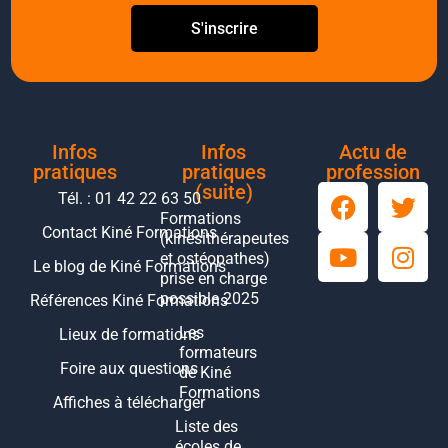
S'inscrire
Infos
Infos
Actu de
pratiques
pratiques
profession
(suite)
Tél. : 01 42 22 63 50
Formations
Contact Kiné Formations
(kinésithérapeutes
et ostéopathes)
Le blog de Kiné Formations
prise en charge
possible 2025
Références Kiné Formations
Les
Lieux de formations
formateurs
Foire aux questions
de Kiné
Formations
Affiches à télécharger
Liste des
écoles de