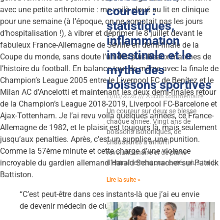
coureur :
avec une petite arthrotomie : me voilà cloué au lit en clinique
pour une semaine (à l’époque, on ne comptait pas les jours
statistiques,
d’hospitalisation !), à vibrer et déprimer le 8 juillet devant le
inflammation
fabuleux France-Allemagne de Séville en demi-finale de la
intestinale et le
Coupe du monde, sans doute l’un des plus beaux matches de
mythe des
l’histoire du football. En balance tout de même avec la finale de
Champion’s League 2005 entre le Liverpool FC de Benítez et le
boissons sportives
Milan AC d’Ancelotti et maintenant les deux demi-finales retour
11/05/2026
Aucun commentaire
de la Champion’s League 2018-2019, Liverpool FC-Barcelone et
Un coureur sur deux se blesse
Ajax-Tottenham. Je l’ai revu voilà quelques années, ce France-
chaque année. Vingt ans de
Allemagne de 1982, et le plaisir est toujours là, mais seulement
boissons isotoniques, de
jusqu’aux penalties. Après, c’est un supplice, une punition.
chaussures à amorti
Comme la 57ème minute et cette charge d’une violence
révolutionnaire et de plans
incroyable du gardien allemand Harald Schumacher sur Patrick
d’entraînement connectés plus tard
Battiston.
Lire la suite »
“C’est peut-être dans ces instants-là que j’ai eu envie
de devenir médecin de club”