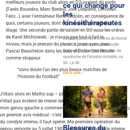
meilleurs joueurs du club alors en D2 avaient dû partir
ce qui change pour
(Farès Bousdira, Marc Berdoll, Joël Delpierre, Christian
les
Felci…) avec l’entraîneur René Cédolin, en conséquence de
kinésithérapeutes
quoi, certains joueurs, dont moi, avaient grimpé d’un
09/06/2026
Aucun commentaire
étage. Une seconde partie de saison en D3 sous les ordres
de Karel Michlowski : je n’avais pas tout à fait le
La publication des critères de Rome
niveau, mais je prenais du plaisir à jouer avec Jean-
V en 2026 marque une nouvelle
étape dans la compréhension du
Pascal Beaufreton dans les buts et Didier Ollé-Nicolle
syndrome de l’intestin irritable, ou
comme stoppeur.
SII. Le SII
“sans doute l’un des plus beaux matches de
Lire la suite »
l’histoire du football”
J’étais alors en Maths sup – plus pour très longtemps – et il
n’était pas évident de mener de front les deux activités. Et puis
mon genou gauche a commencé à « m’emmerder » … Une radio,
un premier avis médical : c’est une ostéochondrite disséquante
du condyle interne, il faut opérer. Ma première opération du
Blessures du
genou remonte au 5 juillet 1982, un forage du condyle interne