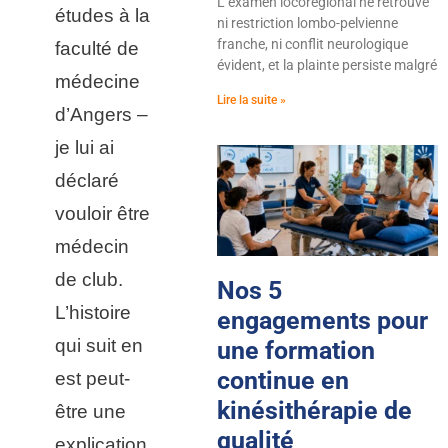
L’examen locorégional ne retrouve
études à la
ni restriction lombo-pelvienne
franche, ni conflit neurologique
faculté de
évident, et la plainte persiste malgré
médecine
Lire la suite »
d’Angers –
je lui ai
déclaré
vouloir être
médecin
de club.
Nos 5
L’histoire
engagements pour
qui suit en
une formation
continue en
est peut-
kinésithérapie de
être une
qualité
explication.