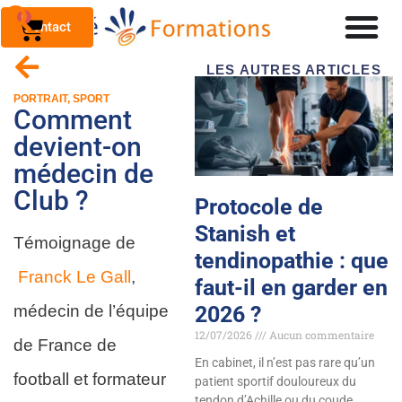
0
Contact
LES AUTRES ARTICLES
PORTRAIT
,
SPORT
Comment
devient-on
médecin de
Club ?
Protocole de
Stanish et
Témoignage de
tendinopathie : que
Franck Le Gall
,
faut-il en garder en
2026 ?
médecin de l’équipe
12/07/2026
Aucun commentaire
de France de
En cabinet, il n’est pas rare qu’un
football et formateur
patient sportif douloureux du
tendon d’Achille ou du coude