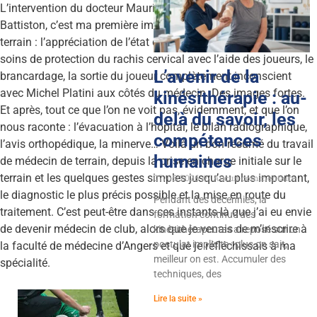
L’intervention du docteur Maurice Vrillac auprès de Patrick
Battiston, c’est ma première image marquante du médecin de
terrain : l’appréciation de l’état de santé du joueur, les premiers
soins de protection du rachis cervical avec l’aide des joueurs, le
L’avenir de la
brancardage, la sortie du joueur complètement inconscient
avec Michel Platini aux côtés du médecin. Des images fortes.
kinésithérapie : au-
Et après, tout ce que l’on ne voit pas, évidemment, et que l’on
delà du savoir, les
nous raconte : l’évacuation à l’hôpital, le bilan radiographique,
compétences
l’avis orthopédique, la minerve… Voilà un bon résumé du travail
humaines
de médecin de terrain, depuis la prise en charge initiale sur le
terrain et les quelques gestes simples jusqu’au plus important,
07/05/2026
Aucun commentaire
le diagnostic le plus précis possible et la mise en route du
Pendant des décennies, la
traitement. C’est peut-être dans ces instants-là que j’ai eu envie
formation continue des
de devenir médecin de club, alors que je venais de m’inscrire à
kinésithérapeutes a reposé sur un
postulat implicite : plus on sait,
la faculté de médecine d’Angers et que je réfléchissais à ma
meilleur on est. Accumuler des
spécialité.
techniques, des
Lire la suite »