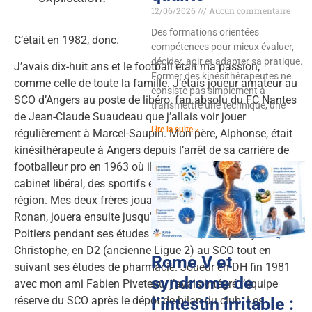
12/06/2026
Aucun commentaire
Des formations orientées
C’était en 1982, donc.
compétences pour mieux évaluer,
décider, agir et adapter sa pratique.
J’avais dix-huit ans et le football était ma passion,
Former des kinésithérapeutes ne
comme celle de toute la famille. J’étais joueur amateur au
consiste pas simplement à
SCO d’Angers au poste de libéro, fan absolu du FC Nantes
transmettre une technique, une
de Jean-Claude Suaudeau que j’allais voir jouer
Lire la suite »
régulièrement à Marcel-Saupin. Mon père, Alphonse, était
kinésithérapeute à Angers depuis l’arrêt de sa carrière de
footballeur pro en 1963 où il s’occupait, entre autres en
cabinet libéral, des sportifs et des footballeurs de la
région. Mes deux frères jouaient aussi au SCO : l’aîné,
Ronan, jouera ensuite jusqu’en D3 (ancienne Nationale) à
Poitiers pendant ses études en STAPS, et le plus jeune,
Christophe, en D2 (ancienne Ligue 2) au SCO tout en
Rome V et
suivant ses études de pharmacie. Joueur en DH fin 1981
syndrome de
avec mon ami Fabien Piveteau, j’avais intégré l’équipe
l’intestin irritable :
réserve du SCO après le dépôt de bilan du club. Les