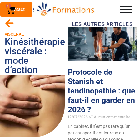
0
Contact
LES AUTRES ARTICLES
VISCÉRAL
Kinésithérapie
viscérale :
mode
d’action
Protocole de
Stanish et
tendinopathie : que
faut-il en garder en
2026 ?
12/07/2026
Aucun commentaire
En cabinet, il n’est pas rare qu’un
patient sportif douloureux du
tendon d’Achille ou du coude