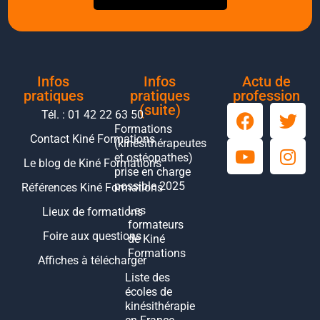
Infos
Infos
Actu de
pratiques
pratiques
profession
(suite)
Tél. : 01 42 22 63 50
Formations
Contact Kiné Formations
(kinésithérapeutes
et ostéopathes)
Le blog de Kiné Formations
prise en charge
possible 2025
Références Kiné Formations
Les
Lieux de formations
formateurs
Foire aux questions
de Kiné
Formations
Affiches à télécharger
Liste des
écoles de
kinésithérapie