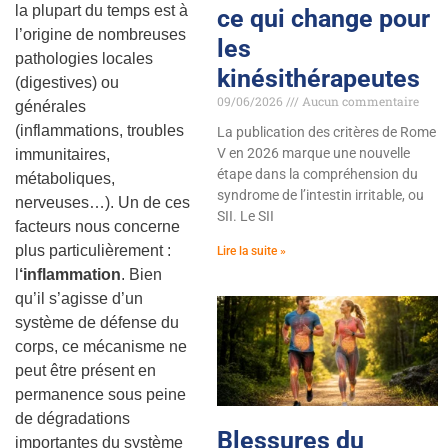
la plupart du temps est à
ce qui change pour
l’origine de nombreuses
les
pathologies locales
kinésithérapeutes
(digestives) ou
09/06/2026
Aucun commentaire
générales
(inflammations, troubles
La publication des critères de Rome
V en 2026 marque une nouvelle
immunitaires,
étape dans la compréhension du
métaboliques,
syndrome de l’intestin irritable, ou
nerveuses…). Un de ces
SII. Le SII
facteurs nous concerne
plus particulièrement :
Lire la suite »
l
‘inflammation
. Bien
qu’il s’agisse d’un
système de défense du
corps, ce mécanisme ne
peut être présent en
permanence sous peine
de dégradations
Blessures du
importantes du système