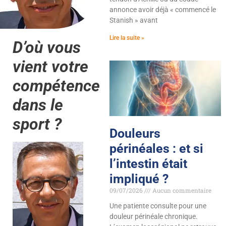
annonce avoir déjà « commencé le
Stanish » avant
Lire la suite »
D’où vous
vient votre
compétence
dans le
sport ?
Douleurs
périnéales : et si
l’intestin était
impliqué ?
09/07/2026
Aucun commentaire
Une patiente consulte pour une
douleur périnéale chronique.