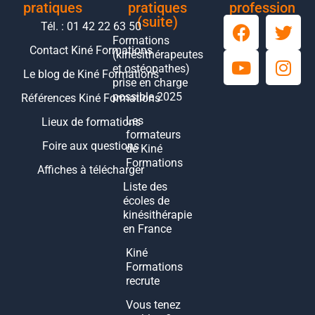
pratiques
pratiques
profession
(suite)
Tél. : 01 42 22 63 50
Formations
Contact Kiné Formations
(kinésithérapeutes
et ostéopathes)
Le blog de Kiné Formations
prise en charge
possible 2025
Références Kiné Formations
Les
Lieux de formations
formateurs
Foire aux questions
de Kiné
Formations
Affiches à télécharger
Liste des
écoles de
kinésithérapie
en France
Kiné
Formations
recrute
Vous tenez