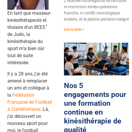
L’examen locorégional ne retrouve
ni restriction lombo-pelvienne
En tant que masseur-
franche, ni conflit neurologique
évident, et la plainte persiste malgré
kinésithérapeute et
1
titulaire d’un BEES
Lire la suite »
de Judo, la
kinésithérapie du
sport m’a bien sûr
tout de suite
intéressée.
Il y a 28 ans, j’ai été
amené à remplacer
Nos 5
un ami et collègue à
engagements pour
la
Fédération
une formation
Française de Football
à Clairefontaine
. Là,
continue en
j’ai découvert un
kinésithérapie de
nouveau sport pour
qualité
moi, le football