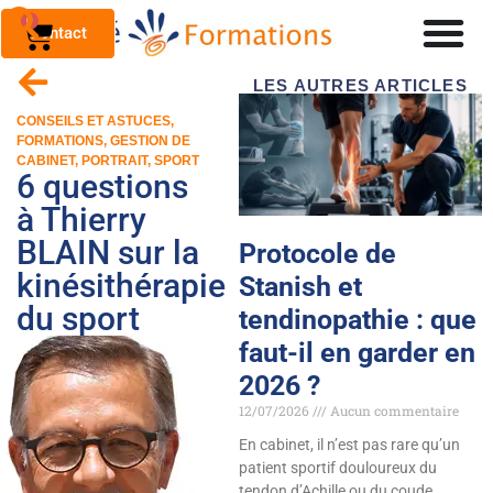
0
Contact
LES AUTRES ARTICLES
CONSEILS ET ASTUCES
,
FORMATIONS
,
GESTION DE
CABINET
,
PORTRAIT
,
SPORT
6 questions
à Thierry
BLAIN sur la
Protocole de
kinésithérapie
Stanish et
du sport
tendinopathie : que
faut-il en garder en
2026 ?
12/07/2026
Aucun commentaire
En cabinet, il n’est pas rare qu’un
patient sportif douloureux du
tendon d’Achille ou du coude