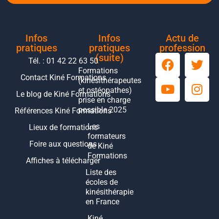
Infos
Infos
Actu de
pratiques
pratiques
profession
(suite)
Tél. : 01 42 22 63 50
Formations
Contact Kiné Formations
(kinésithérapeutes
et ostéopathes)
Le blog de Kiné Formations
prise en charge
possible 2025
Références Kiné Formations
Les
Lieux de formations
formateurs
Foire aux questions
de Kiné
Formations
Affiches à télécharger
Liste des
écoles de
kinésithérapie
en France
Kiné