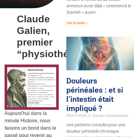
annonce avoir déjà « commencé le
Stanish » avant
Claude
Lire la suite »
Galien,
premier
“physiothérapeute”
Douleurs
périnéales : et si
l’intestin était
impliqué ?
Aujourd’hui dans la
09/07/2026
Aucun commentaire
minute Histoire, nous
Une patiente consulte pour une
faisons un bond dans le
douleur périnéale chronique.
passé pour revenir au