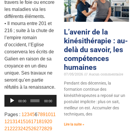
travers le foie ou encore
les maladies via les
différents éléments.
• Il mourra entre 201 et
L’avenir de la
216 ; suite à la chute de
l’empire romain
kinésithérapie : au-
d’occident, l’Eglise
delà du savoir, les
conservera les écrits de
compétences
Galien en raison de sa
humaines
croyance en un dieu
unique. Ses travaux ne
07/05/2026
Aucun commentaire
seront qu’en partie
Pendant des décennies, la
réfutés à la renaissance.
formation continue des
kinésithérapeutes a reposé sur un
Lecteur
00:00
00:00
postulat implicite : plus on sait,
audio
meilleur on est. Accumuler des
techniques, des
Pages :
1
2
3
4
5
6
7
8
9
10
11
12
13
14
15
16
17
18
19
20
Lire la suite »
21
22
23
24
25
26
27
28
29