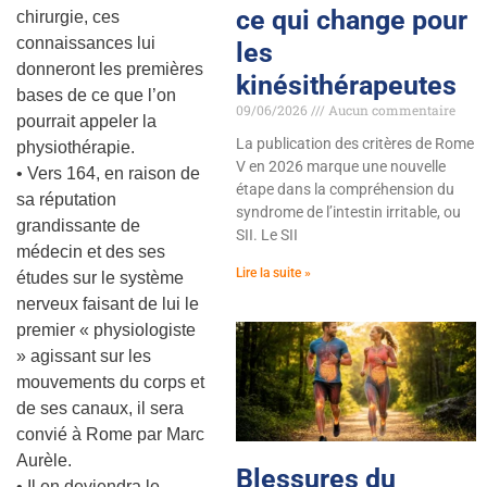
ce qui change pour
chirurgie, ces
connaissances lui
les
donneront les premières
kinésithérapeutes
bases de ce que l’on
09/06/2026
Aucun commentaire
pourrait appeler la
La publication des critères de Rome
physiothérapie.
V en 2026 marque une nouvelle
• Vers 164, en raison de
étape dans la compréhension du
sa réputation
syndrome de l’intestin irritable, ou
grandissante de
SII. Le SII
médecin et des ses
Lire la suite »
études sur le système
nerveux faisant de lui le
premier « physiologiste
» agissant sur les
mouvements du corps et
de ses canaux, il sera
convié à Rome par Marc
Aurèle.
Blessures du
• Il en deviendra le