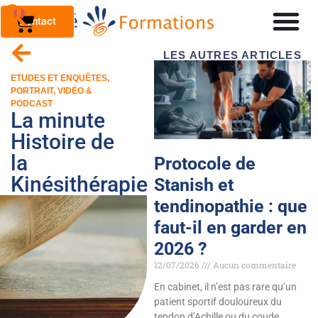
0
Contact
LES AUTRES ARTICLES
ETUDES ET ENQUÊTES
,
PORTRAIT
,
VIDÉO &
PODCAST
La minute
Histoire de
la
Protocole de
Kinésithérapie
Stanish et
tendinopathie : que
faut-il en garder en
2026 ?
12/07/2026
Aucun commentaire
En cabinet, il n’est pas rare qu’un
patient sportif douloureux du
tendon d’Achille ou du coude