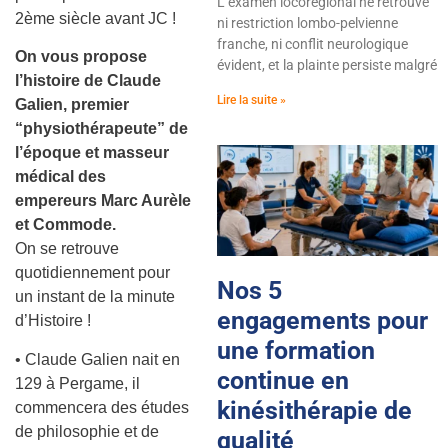
L’examen locorégional ne retrouve
2ème siècle avant JC !
ni restriction lombo-pelvienne
franche, ni conflit neurologique
On vous propose
évident, et la plainte persiste malgré
l’histoire de Claude
Lire la suite »
Galien, premier
“physiothérapeute” de
l’époque et masseur
médical des
empereurs Marc Aurèle
et Commode.
On se retrouve
quotidiennement pour
Nos 5
un instant de la minute
engagements pour
d’Histoire !
une formation
• Claude Galien nait en
continue en
129 à Pergame, il
kinésithérapie de
commencera des études
de philosophie et de
qualité