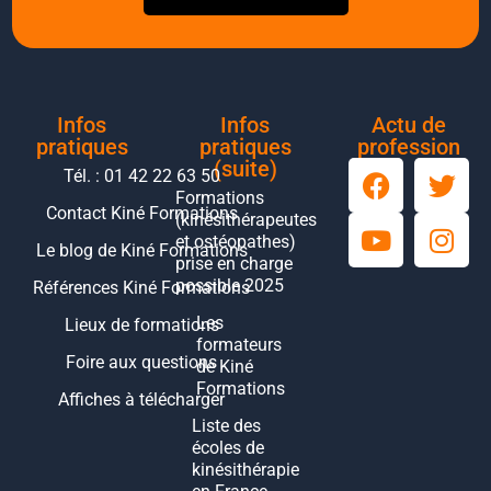
Infos
Infos
Actu de
pratiques
pratiques
profession
(suite)
Tél. : 01 42 22 63 50
Formations
Contact Kiné Formations
(kinésithérapeutes
et ostéopathes)
Le blog de Kiné Formations
prise en charge
possible 2025
Références Kiné Formations
Les
Lieux de formations
formateurs
Foire aux questions
de Kiné
Formations
Affiches à télécharger
Liste des
écoles de
kinésithérapie